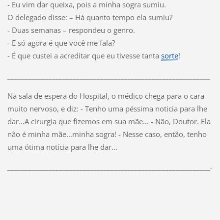
- Eu vim dar queixa, pois a minha sogra sumiu.
O delegado disse: – Há quanto tempo ela sumiu?
- Duas semanas – respondeu o genro.
- E só agora é que você me fala?
- É que custei a acreditar que eu tivesse tanta
sorte
!
___________________________________________________________
Na sala de espera do Hospital, o médico chega para o cara
muito nervoso, e diz: - Tenho uma péssima noticia para lhe
dar...A cirurgia que fizemos em sua mãe... - Não, Doutor. Ela
não é minha mãe...minha sogra! - Nesse caso, então, tenho
uma ótima notícia para lhe dar...
___________________________________________________________-