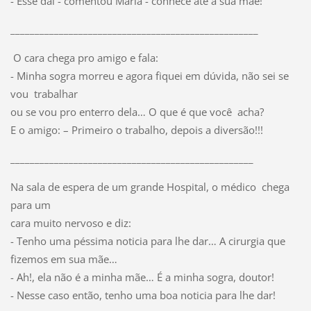
- Esse daí - comentou Maria - conhece até a sua mãe!
___________________________________________________
O cara chega pro amigo e fala:
- Minha sogra morreu e agora fiquei em dúvida, não sei se
vou trabalhar
ou se vou pro enterro dela… O que é que você acha?
E o amigo: – Primeiro o trabalho, depois a diversão!!!
__________________________________________________
Na sala de espera de um grande Hospital, o médico chega
para um
cara muito nervoso e diz:
- Tenho uma péssima noticia para lhe dar… A cirurgia que
fizemos em sua mãe…
- Ah!, ela não é a minha mãe… É a minha sogra, doutor!
- Nesse caso então, tenho uma boa noticia para lhe dar!