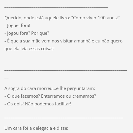
__________________________________________________
Querido, onde está aquele livro: "Como viver 100 anos?"
- Joguei fora!
- Jogou fora? Por que?
- É que a sua mãe vem nos visitar amanhã e eu não quero
que ela leia essas coisas!
___________________________________________________________
__
A sogra do cara morreu…e lhe perguntaram:
- O que fazemos? Enterramos ou cremamos?
- Os dois! Não podemos facilitar!
_________________________________________________________
Um cara foi a delegacia e disse: