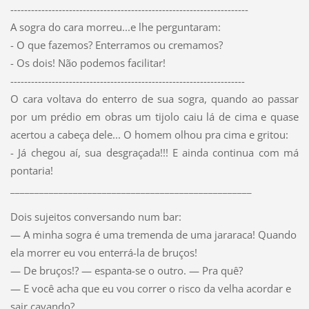
---------------------------------------------------------------------
A sogra do cara morreu...e lhe perguntaram:
- O que fazemos? Enterramos ou cremamos?
- Os dois! Não podemos facilitar!
--------------------------------------------------------------------
O cara voltava do enterro de sua sogra, quando ao passar
por um prédio em obras um tijolo caiu lá de cima e quase
acertou a cabeça dele... O homem olhou pra cima e gritou:
- Já chegou aí, sua desgraçada!!! E ainda continua com má
pontaria!
__________________________________________________
Dois sujeitos conversando num bar:
— A minha sogra é uma tremenda de uma jararaca! Quando
ela morrer eu vou enterrá-la de bruços!
— De bruços!? — espanta-se o outro. — Pra quê?
— E você acha que eu vou correr o risco da velha acordar e
sair cavando?