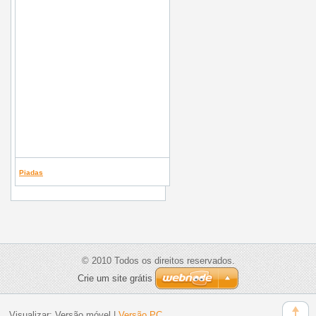
Piadas
© 2010 Todos os direitos reservados.
Crie um site grátis
Visualizar:
Versão móvel
|
Versão PC