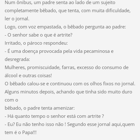
Num ônibus, um padre senta ao lado de um sujeito
completamente bêbado, que tenta, com muita dificuldade,
ler o jornal.
Logo, com voz empastada, o bêbado pergunta ao padre:
- O senhor sabe o que é artrite?
Irritado, o pároco respondeu:
- É uma doença provocada pela vida pecaminosa e
desregrada:
Mulheres, promiscuidade, farras, excesso do consumo de
álcool e outras coisas!
O bêbado calou-se e continuou com os olhos fixos no jornal.
Alguns minutos depois, achando que tinha sido muito duro
com o
bêbado, o padre tenta amenizar:
- Há quanto tempo o senhor está com artrite ?
- Eu? Eu não tenho isso não ! Segundo esse jornal aqui,quem
tem é o Papa!!!