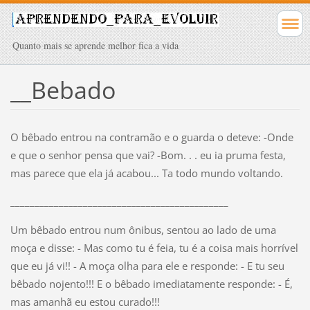
Quanto mais se aprende melhor fica a vida
__Bebado
O bêbado entrou na contramão e o guarda o deteve: -Onde
e que o senhor pensa que vai? -Bom. . . eu ia pruma festa,
mas parece que ela já acabou... Ta todo mundo voltando.
_____________________________________________
Um bêbado entrou num ônibus, sentou ao lado de uma
moça e disse: - Mas como tu é feia, tu é a coisa mais horrível
que eu já vi!! - A moça olha para ele e responde: - E tu seu
bêbado nojento!!! E o bêbado imediatamente responde: - É,
mas amanhã eu estou curado!!!