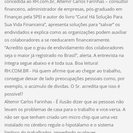
concedida ao RH.com.br, Altemir Carlos Farinhas – consultor
financeiro, administrador de empresas, pós-graduado em
Finanças pela SPEI e autor do livro “Cura! Há Solução Para
Sua Vida Financeira”, apresenta soluções para “salvar” os
endividados e explica como as organizações podem auxiliar
os colaboradores a se reeducarem financeiramente.
“Acredito que o grau de endividamento dos colaboradores
seja o maior já registrado no Brasil”, alerta. A entrevista na
íntegra segue abaixo e é toda sua. Boa leitura!
RH.COM.BR - Há quem afirme que ao chegar ao trabalho,
consegue deixar de lado preocupações pessoais como, por
exemplo, o acúmulo de dívidas. O Sr. acredita que isso é
possível?
Altemir Carlos Farinhas - É ilusão dizer que as pessoas não
levam os problemas de casa para o trabalho e vice-versa. A
não ser que tenham criado um micro chip que uma vez
instalado no cérebro regule o hipotálamo e o sistema
límbico do trabalhador, impedindo qualquer