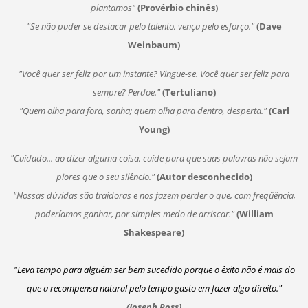
plantamos"
(Provérbio chinês)
"Se não puder se destacar pelo talento, vença pelo esforço."
(Dave
Weinbaum)
"Você quer ser feliz por um instante? Vingue-se. Você quer ser feliz para
sempre? Perdoe."
(Tertuliano)
"Quem olha para fora, sonha; quem olha para dentro, desperta."
(Carl
Young)
"Cuidado... ao dizer alguma coisa, cuide para que suas palavras não sejam
piores que o seu silêncio."
(Autor desconhecido)
"Nossas dúvidas são traidoras e nos fazem perder o que, com freqüência,
poderíamos ganhar, por simples medo de arriscar."
(William
Shakespeare)
"Leva tempo para alguém ser bem sucedido porque o êxito não é mais do
que a recompensa natural pelo tempo gasto em fazer algo direito."
(Joseph Ross)