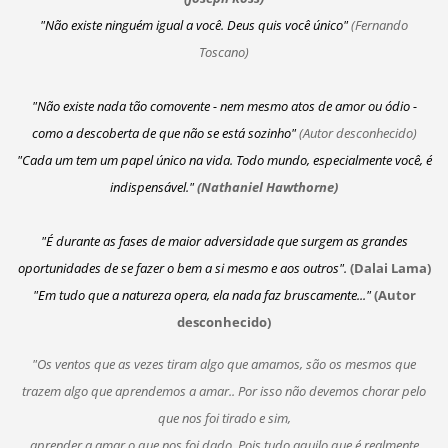
"Não existe ninguém igual a você. Deus quis você único"
(Fernando
Toscano)
"Não existe nada tão comovente - nem mesmo atos de amor ou ódio -
como a descoberta de que não se está sozinho"
(Autor desconhecido)
"Cada um tem um papel único na vida. Todo mundo, especialmente você, é
indispensável."
(Nathaniel Hawthorne)
"É durante as fases de maior adversidade que surgem as grandes
oportunidades de se fazer o bem a si mesmo e aos outros".
(Dalai Lama)
"Em tudo que a natureza opera, ela nada faz bruscamente..."
(Autor
desconhecido)
"Os ventos que as vezes tiram algo que amamos, são os mesmos que
trazem algo que aprendemos a amar.. Por isso não devemos chorar pelo
que nos foi tirado e sim,
aprender a amar o que nos foi dado. Pois tudo aquilo que é realmente