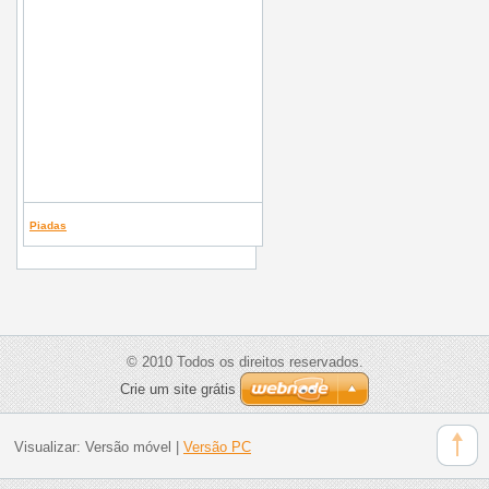
Piadas
© 2010 Todos os direitos reservados.
Crie um site grátis
Visualizar:
Versão móvel
|
Versão PC