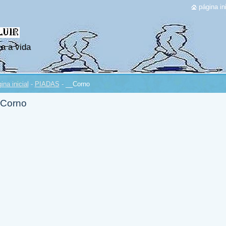
página ini
a a vida
ina inicial
-
PIADAS
-
__Corno
Corno