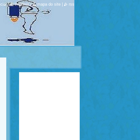
cial
|
imprimir
|
mapa do site
|
rss