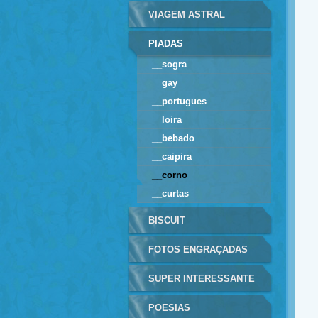
VIAGEM ASTRAL
PIADAS
__sogra
__gay
__portugues
__loira
__bebado
__caipira
__corno
__curtas
BISCUIT
FOTOS ENGRAÇADAS
SUPER INTERESSANTE
POESIAS