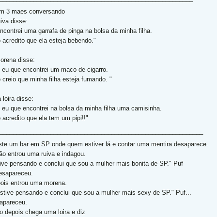
m 3 maes conversando
uiva disse:
Encontrei uma garrafa de pinga na bolsa da minha filha.
 acredito que ela esteja bebendo."
orena disse:
E eu que encontrei um maco de cigarro.
 creio que minha filha esteja fumando. "
 loira disse:
E eu que encontrei na bolsa da minha filha uma camisinha.
 acredito que ela tem um pipi!!"
____________________________________________________________
ste um bar em SP onde quem estiver lá e contar uma mentira desaparece.
ão entrou uma ruiva e indagou.
Tive pensando e conclui que sou a mulher mais bonita de SP." Puf
desapareceu.
ois entrou uma morena.
Estive pensando e conclui que sou a mulher mais sexy de SP." Puf...
apareceu.
o depois chega uma loira e diz