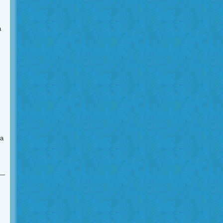
a
ra
__