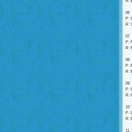
R: 
06
P: 
R: 
07
P: 
R: 
08
P: 
R: 
09
P: 
R: 
10
P: 
R: 
11