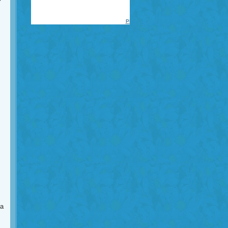
Piadas
da