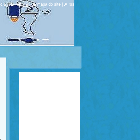
cial
|
imprimir
|
mapa do site
|
rss
e