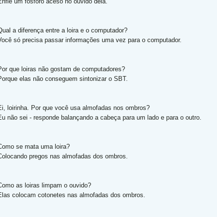
Enfie um fósforo aceso no ouvido dela.
Qual a diferença entre a loira e o computador?
Você só precisa passar informações uma vez para o computador.
Por que loiras não gostam de computadores?
Porque elas não conseguem sintonizar o SBT.
Ei, loirinha. Por que você usa almofadas nos ombros?
Eu não sei - responde balançando a cabeça para um lado e para o outro.
Como se mata uma loira?
Colocando pregos nas almofadas dos ombros.
Como as loiras limpam o ouvido?
Elas colocam cotonetes nas almofadas dos ombros.