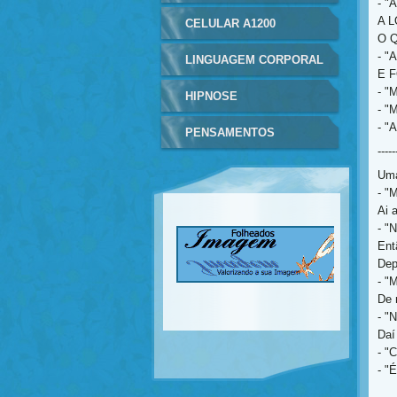
- "
A L
CELULAR A1200
O 
- "
LINGUAGEM CORPORAL
E F
- "
HIPNOSE
- 
- "
PENSAMENTOS
-----
Uma
- "
Ai 
- "
Entã
Dep
- "
De 
- "
Daí 
- "
- "
___