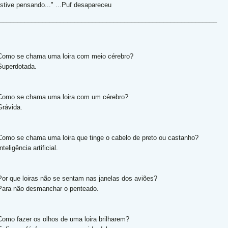
Estive pensando..." ...Puf desapareceu
_____________________________________________________________
Como se chama uma loira com meio cérebro?
Superdotada.
Como se chama uma loira com um cérebro?
Grávida.
Como se chama uma loira que tinge o cabelo de preto ou castanho?
nteligência artificial.
Por que loiras não se sentam nas janelas dos aviões?
Para não desmanchar o penteado.
Como fazer os olhos de uma loira brilharem?