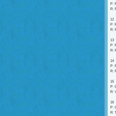
P: 
R: 
12
P: 
R: 
13
P: 
R: 
14
P: 
R: 
15
P: 
R: 
16
P: 
R: 