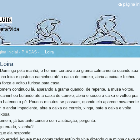
página ini
a a vida
ina inicial
-
PIADAS
-
__Loira
Loira
 Domingo pela manhã, o homem cortava sua grama calmamente quando sua
inha loira e gostosa caminhou até a caixa de correio, abriu a caixa e fechou
 força e voltou furiosa para casa.
omem continuou lá, aparando a grama quando, de repente, a musa voltou.
 caminhou bufando até a caixa de correio, abriu e socou a caixa e voltou pra
a batendo o pé. Poucos minutos se passam, quando ela aparece novamente.
 o andar impaciente, abre a caixa de correio, xinga, bate a caixa e volta
ixosa.
omem, já bastante curioso com a situação, pergunta:
go errado, vizinha?
que ela responde:
udo errado! Aquele meu computador estúpido vive dizendo que minha caixa d