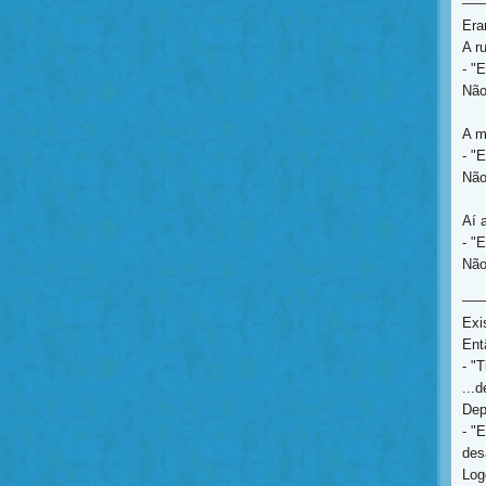
Era
A r
- "
Não
A m
- "
Não
Aí a
- "
Não
___
Exi
Ent
- "
...
Dep
- "
des
Log