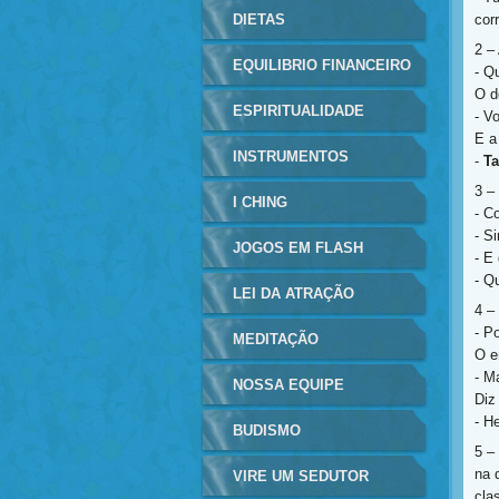
DIETAS
cor
2 –
EQUILIBRIO FINANCEIRO
- Q
O d
ESPIRITUALIDADE
- V
E a
INSTRUMENTOS
-
Ta
3 – 
MUSICAIS
I CHING
- C
- S
JOGOS EM FLASH
- E
- Q
LEI DA ATRAÇÃO
4 –
- P
MEDITAÇÃO
O e
- M
NOSSA EQUIPE
Diz
- H
BUDISMO
5 –
na 
VIRE UM SEDUTOR
cla