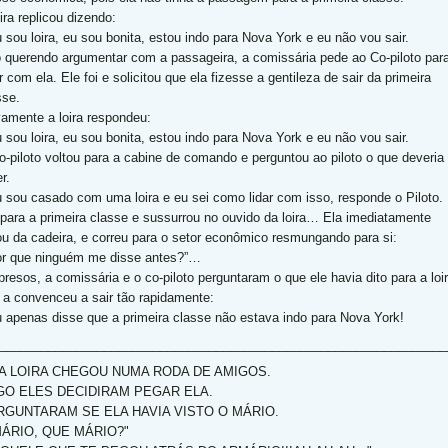
ira replicou dizendo:
u sou loira, eu sou bonita, estou indo para Nova York e eu não vou sair.
 querendo argumentar com a passageira, a comissária pede ao Co-piloto par
r com ela. Ele foi e solicitou que ela fizesse a gentileza de sair da primeira
sse.
amente a loira respondeu:
u sou loira, eu sou bonita, estou indo para Nova York e eu não vou sair.
o-piloto voltou para a cabine de comando e perguntou ao piloto o que deveria
r.
u sou casado com uma loira e eu sei como lidar com isso, responde o Piloto.
 para a primeira classe e sussurrou no ouvido da loira… Ela imediatamente
ou da cadeira, e correu para o setor econômico resmungando para si:
or que ninguém me disse antes?”…
presos, a comissária e o co-piloto perguntaram o que ele havia dito para a loi
 a convenceu a sair tão rapidamente:
u apenas disse que a primeira classe não estava indo para Nova York!
________________________________________________________________
A LOIRA CHEGOU NUMA RODA DE AMIGOS.
GO ELES DECIDIRAM PEGAR ELA.
RGUNTARAM SE ELA HAVIA VISTO O MÁRIO.
MÁRIO, QUE MÁRIO?"