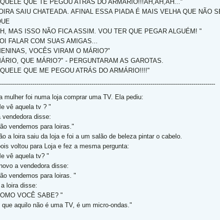
AQUELE QUE TE PEGOU ATRÁS DO ARMÁRIO!!!AH,AH,AH..."
OIRA SAIU CHATEADA. AFINAL ESSA PIADA É MAIS VELHA QUE NÃO S
QUE
AH, MAS ISSO NÃO FICA ASSIM. VOU TER QUE PEGAR ALGUÉM! "
OI FALAR COM SUAS AMIGAS...
MENINAS, VOCÊS VIRAM O MÁRIO?"
"MÁRIO, QUE MÁRIO?" - PERGUNTARAM AS GAROTAS.
AQUELE QUE ME PEGOU ATRÁS DO ARMÁRIO!!!!"
--------------------------------------------------------------------------------------------------------------
 mulher foi numa loja comprar uma TV. Ela pediu:
Me vê aquela tv ? "
a vendedora disse:
Não vendemos para loiras."
o a loira saiu da loja e foi a um salão de beleza pintar o cabelo.
ois voltou para Loja e fez a mesma pergunta:
Me vê aquela tv? "
novo a vendedora disse:
Não vendemos para loiras. "
a loira disse:
COMO VOCÊ SABE? "
É que aquilo não é uma TV, é um micro-ondas."
_________________________________________________________