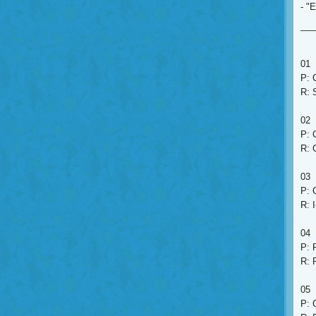
- "
___
01
P: 
R: 
02
P: 
R: 
03
P: 
R: I
04
P: 
R: 
05
P: 