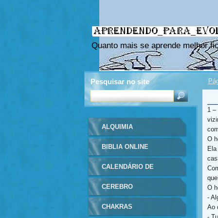
Quanto mais se aprende melhor fic
Pesquisar no site
Pág
__
1 –
viz
ALQUIMIA
com
O h
BIBLIA ONLINE
Ela
cas
CALENDÁRIO DE
Com
que
EVENTOS
CEREBRO
O h
- Al
CHAKRAS
Ao 
- T