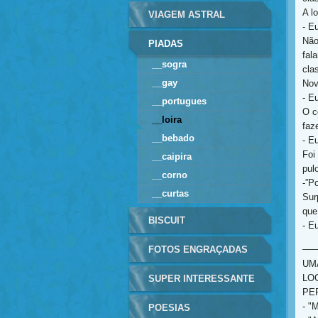
A lo
VIAGEM ASTRAL
- E
Não
PIADAS
fala
__sogra
cla
__gay
Nov
- E
__portugues
O c
__loira
faze
__bebado
- E
Foi
__caipira
pul
__corno
-”P
__curtas
Sur
que
BISCUIT
- E
___
FOTOS ENGRAÇADAS
UM
LO
SUPER INTERESSANTE
PE
- "
POESIAS