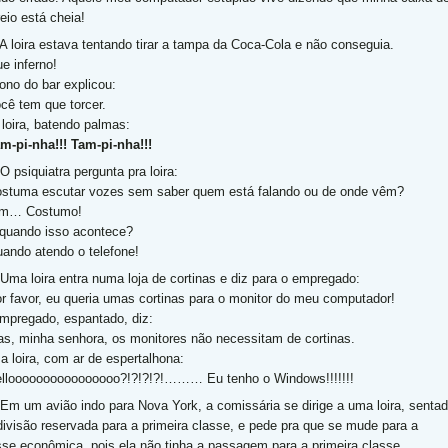
reio está cheia!
 A loira estava tentando tirar a tampa da Coca-Cola e não conseguia.
ue inferno!
ono do bar explicou:
ocê tem que torcer.
 loira, batendo palmas:
m-pi-nha!!! Tam-pi-nha!!!
O psiquiatra pergunta pra loira:
ostuma escutar vozes sem saber quem está falando ou de onde vêm?
im… Costumo!
 quando isso acontece?
uando atendo o telefone!
 Uma loira entra numa loja de cortinas e diz para o empregado:
or favor, eu queria umas cortinas para o monitor do meu computador!
mpregado, espantado, diz:
as, minha senhora, os monitores não necessitam de cortinas.
 a loira, com ar de espertalhona:
elloooooooooooooooo?!?!?!?!……… Eu tenho o Windows!!!!!!!
 Em um avião indo para Nova York, a comissária se dirige a uma loira, senta
divisão reservada para a primeira classe, e pede pra que se mude para a
sse econômica, pois ela não tinha a passagem para a primeira classe.