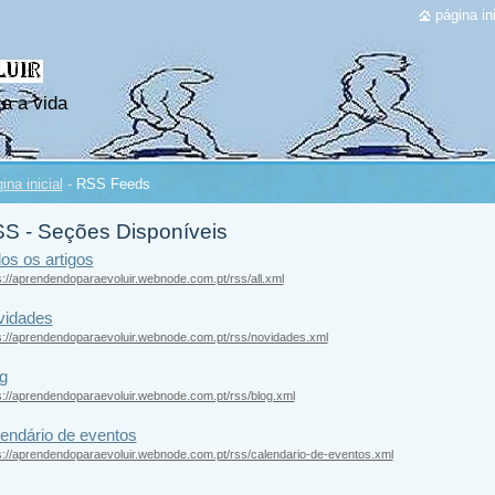
página ini
a a vida
ina inicial
-
RSS Feeds
S - Seções Disponíveis
os os artigos
s://aprendendoparaevoluir.webnode.com.pt/rss/all.xml
vidades
s://aprendendoparaevoluir.webnode.com.pt/rss/novidades.xml
g
s://aprendendoparaevoluir.webnode.com.pt/rss/blog.xml
endário de eventos
s://aprendendoparaevoluir.webnode.com.pt/rss/calendario-de-eventos.xml