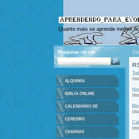
Quanto mais se aprende melhor fic
Pesquisar no site
Pág
RS
Tod
http
ALQUIMIA
No
BIBLIA ONLINE
http
Blo
CALENDÁRIO DE
http
EVENTOS
CEREBRO
Cal
http
CHAKRAS