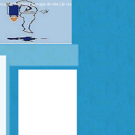
cial
|
imprimir
|
mapa do site
|
rss